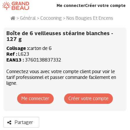
Me connecter
Créer votre compte
>
Général
>
Cocooning
>
Nos Bougies Et Encens
Boîte de 6 veilleuses stéarine blanches
-
127 g
Colisage
carton de 6
Ref
L623
EAN13
3760138837332
Connectez vous avec votre compte client pour voir le
tarif professionnel et passer commande facilement en
ligne.
Me connecter
Créer votre compte
Partager