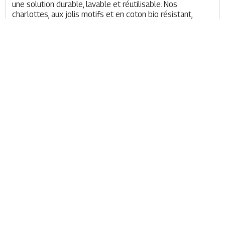
une solution durable, lavable et réutilisable. Nos 
charlottes, aux jolis motifs et en coton bio résistant, 
protègent vos aliments tout en les laissant respirer.
Grâce à leur contour élastique, elles s’adaptent 
facilement à tous types de contenants — ronds, carrés, 
petits ou grands !
Pratiques et esthétiques, elles passent en machine pour 
un nettoyage facile et vous accompagnent au quotidien 
dans une démarche plus responsable… avec style !
• Coton bio résistant
• Lavables et réutilisables
• Alternative au film alimentaire
• Bord élastique adaptable
Certification : 
100 % des fibres sont issues de 
l’agriculture biologique. Textile biologique.Certificat 
délivré par Ecocert Greenlife selon le référentiel GOTS. 
Licence n° 122176-Écodis 
Composition : 
Couvercle : 100% Coton issu de 
l'Agriculture Biologique, Ruban élastique : élasthanne.
Précaution d’emploi et conditions de conservation 
: 
Laver avant le premier utilisation. Rincer à l'eau après 